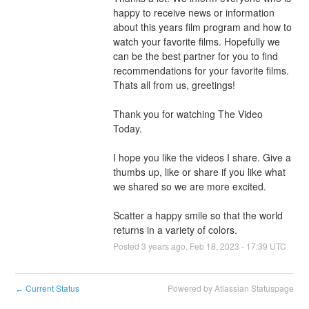
happy to receive news or information 
about this years film program and how to 
watch your favorite films. Hopefully we 
can be the best partner for you to find 
recommendations for your favorite films. 
Thats all from us, greetings!
Thank you for watching The Video 
Today.
I hope you like the videos I share. Give a 
thumbs up, like or share if you like what 
we shared so we are more excited.
Scatter a happy smile so that the world 
returns in a variety of colors.
Posted
3
years ago.
Feb
18
,
2023
-
17:39
UTC
Current Status
Powered by Atlassian Statuspage
←